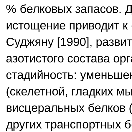
% белковых запасов. 
истощение приводит к 
Суджяну [1990], разви
азотистого состава о
стадийность: уменьш
(скелетной, гладких м
висцеральных белков 
других транспортных б