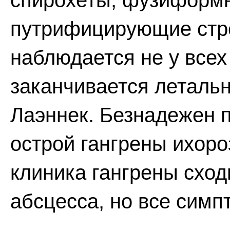
спирохеты, фузиформн
путрифицирующие стреп
наблюдается не у всех
заканчивается летальн
Лаэннек. Безнадежен 
острой гангрены ихор
клиника гангрены сход
абсцесса, но все сим