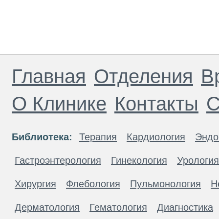
Главная
Отделения
В
О Клинике
Контакты
С
Библиотека:
Терапия
Кардиология
Эндо
Гастроэнтерология
Гинекология
Урология
Хирургия
Флебология
Пульмонология
Н
Дерматология
Гематология
Диагностика