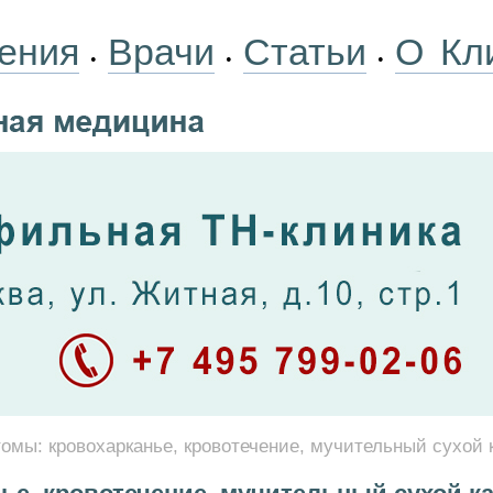
ения
Врачи
Статьи
О Кл
•
•
•
омы: кровохарканье, кровотечение, мучительный сухой 