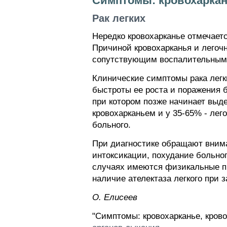
Симптомы: кровохаркань
Рак легких
Нередко кровохарканье отмечаетс
Причиной кровохарканья и легоч
сопутствующим воспалительным п
Клинические симптомы рака легк
быстроты ее роста и поражения 
при котором позже начинает выд
кровохарканьем и у 35-65% - лег
больного.
При диагностике обращают внима
интоксикации, похудание больног
случаях имеются физикальные пр
наличие ателектаза легкого при з
О. Елисеев
"Симптомы: кровохарканье, крово