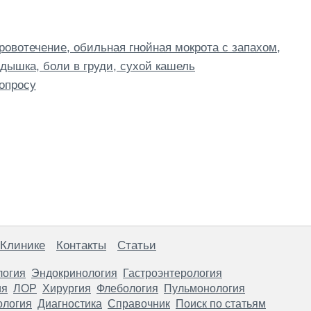
ровотечение, обильная гнойная мокрота с запахом,
дышка, боли в груди, сухой кашель
опросу
 Клинике
Контакты
Статьи
логия
Эндокринология
Гастроэнтерология
ия
ЛОР
Хирургия
Флебология
Пульмонология
ология
Диагностика
Справочник
Поиск по статьям