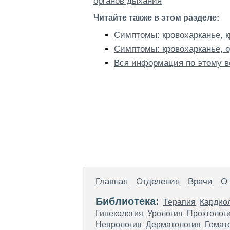
органов дыхания
Читайте также в этом разделе:
Симптомы: кровохарканье, к
Симптомы: кровохарканье, о
Вся информация по этому в
Главная
Отделения
Врачи
О
Библиотека:
Терапия
Кардио
Гинекология
Урология
Проктолог
Неврология
Дерматология
Гемат