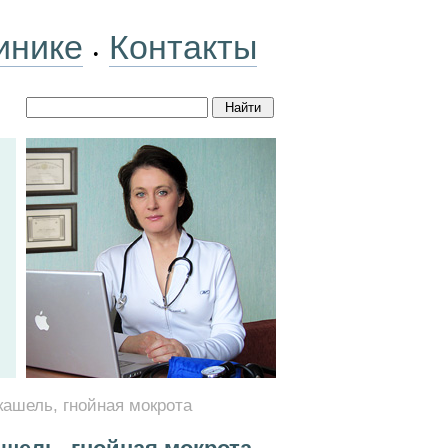
инике
Контакты
•
кашель, гнойная мокрота