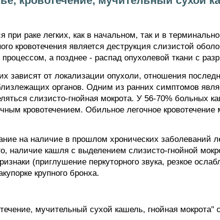
е, кровотечение, мучительный сухой ка
я при раке легких, как в начальном, так и в терминальн
ного кровотечения является деструкция слизистой оболо
роцессом, а позднее - распад опухолевой ткани с раз
их зависят от локализации опухоли, отношения последн
близлежащих органов. Одним из ранних симптомов явля
еляться слизисто-гнойная мокрота. У 56-70% больных к
очным кровотечением. Обильное легочное кровотечение 
ние на наличие в прошлом хронических заболеваний ле
о, наличие кашля с выделением слизисто-гнойной мокро
изнаки (приглушение перкуторного звука, резкое осла
акупорке крупного бронха.
течение, мучительный сухой кашель, гнойная мокрота" 