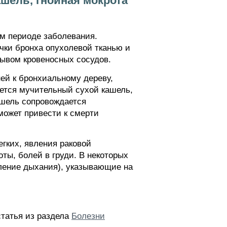
шель, гнойная мокрота
ом периоде заболевания.
чки бронха опухолевой тканью и
рывом кровеносных сосудов.
ей к бронхиальному дереву,
ется мучительный сухой кашель,
ашель сопровождается
может привести к смерти
гких, явления раковой
ты, болей в груди. В некоторых
бление дыхания), указывающие на
статья из раздела
Болезни