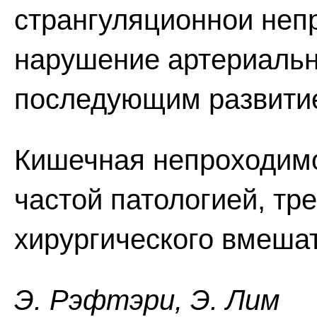
странгуляционнои неп
нарушение артериальн
последующим развити
Кишечная непроходимо
частой патологией, тр
хирургического вмеша
Э. Pэфтэpи, Э. Лим