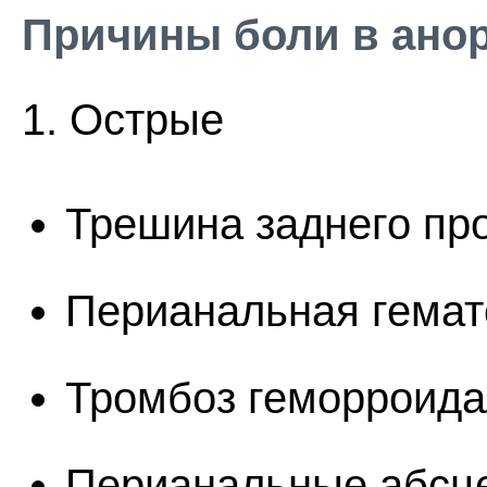
Причины боли в ано
1. Острые
Трешина заднего пр
Перианальная гема
Тромбоз геморроида
Перианальные абсц