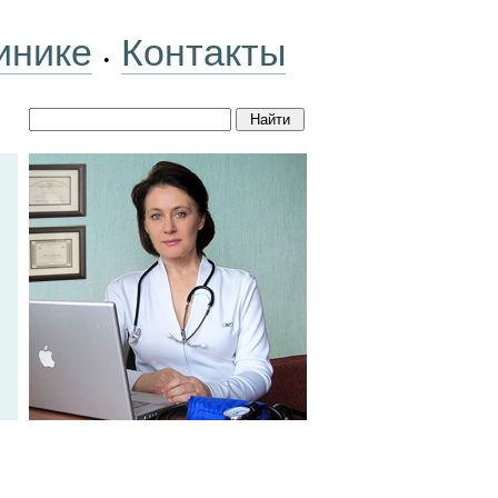
инике
Контакты
•