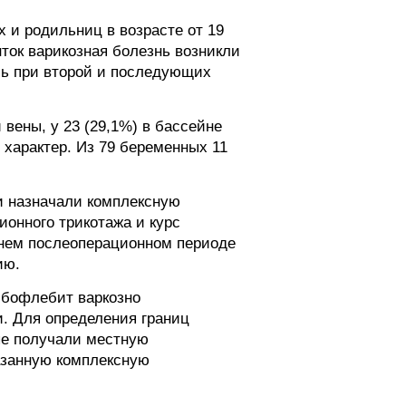
 и родильниц в возрасте от 19
нток варикозная болезнь возникли
сь при второй и последующих
вены, у 23 (29,1%) в бассейне
характер. Из 79 беременных 11
и назначали комплексную
онного трикотажа и курс
ннем послеоперационном периоде
ию.
мбофлебит варкозно
и. Для определения границ
ые получали местную
азанную комплексную