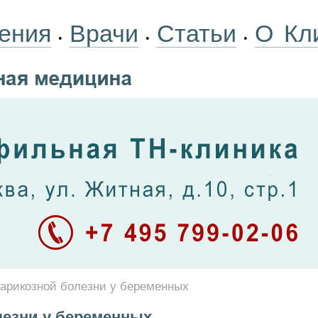
ения
Врачи
Статьи
О Кл
•
•
•
варикозной болезни у беременных
лезни у беременных