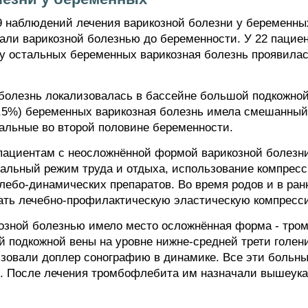
9 наблюдений лечения варикозной болезни у беременных
дали варикозной болезнью до беременности. У 22 пацие
 у остальных беременных варикозная болезнь проявила
болезнь локализовалась в бассейне большой подкожной 
6,5%) беременных варикозная болезнь имела смешанный 
тальные во второй половине беременности.
пациентам с неосложнённой формой варикозной болезн
альный режим труда и отдыха, использование компресси
лебо-динамических препаратов. Во время родов и в ра
ть лечебно-профилактическую эластическую компресс
козной болезнью имело место осложнённая форма - тро
 подкожной вены на уровне нижне-средней трети голен
ьзовали доплер сонографию в динамике. Все эти больн
. После лечения тромбофлебита им назначали вышеук