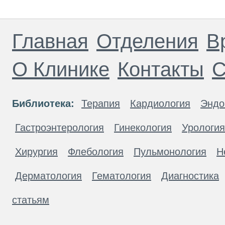
Главная
Отделения
В
О Клинике
Контакты
С
Библиотека:
Терапия
Кардиология
Эндо
Гастроэнтерология
Гинекология
Урология
Хирургия
Флебология
Пульмонология
Н
Дерматология
Гематология
Диагностика
статьям