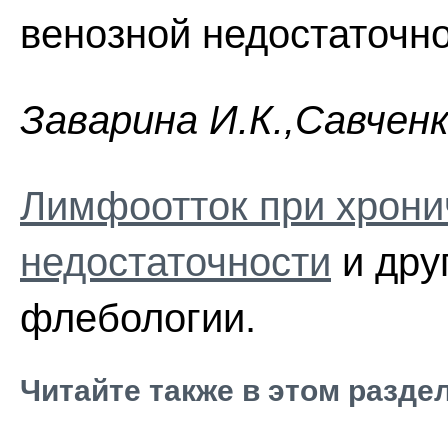
венозной недостаточно
Зaвapинa И.К.,Caвчeнк
Лимфоотток при хрони
недостаточности
и дру
флебологии.
Читайте также в этом разде