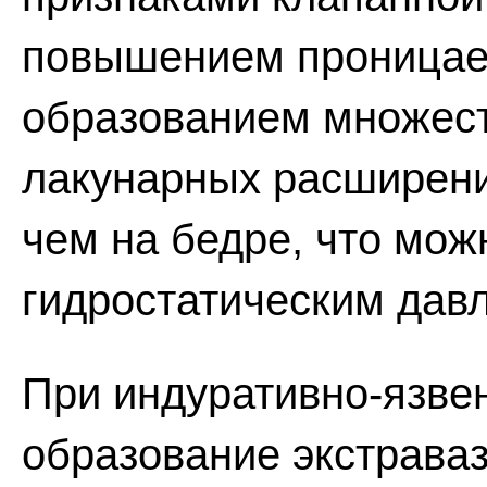
повышением проницаем
образованием множест
лакунарных расширени
чем на бедре, что мо
гидростатическим дав
При индуративно-язв
образование экстраваз