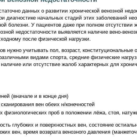
статочно данных о развитии хронической венозной недо
ри диагностике начальных стадий этих заболеваний не
й болезни. У пациентов даже при полном отсутствии ж
нозной недостаточности выявляется наличие вено-веноз
сходному после физической нагрузки.
ов нужно учитывать пол, возраст, конституциональные о
 различными видами спорта, средние физические нагрузк
 наличие или отсутствие жалоб характерных для хронич
ней (вначале и в конце дня)
 сканирования вен обеих н/конечностей
 физиологических проб в положении лёжа, стоя, натуж
сть глубоких и поверхностных вен, состояние остиаль
ких вен, время возврата венозного давления (манжеточ