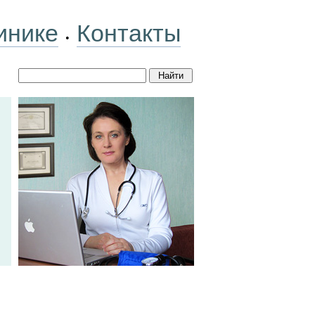
инике
Контакты
•