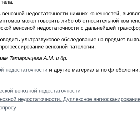
тела.
 венозной недостаточности нижних конечностей, выявл
мптомов может говорить либо об относительной компен
ской венозной недостаточности с дальнейшей трансфо
роводить ультразвуковое обследование на предмет выя
рогрессирование венозной патологии.
ам Taтapинцeва A.M. и др.
ой недостаточности
и другие материалы по флебологии.
еской венозной недостаточности
нозной недостаточности. Дуплексное ангиосканировани
опросу