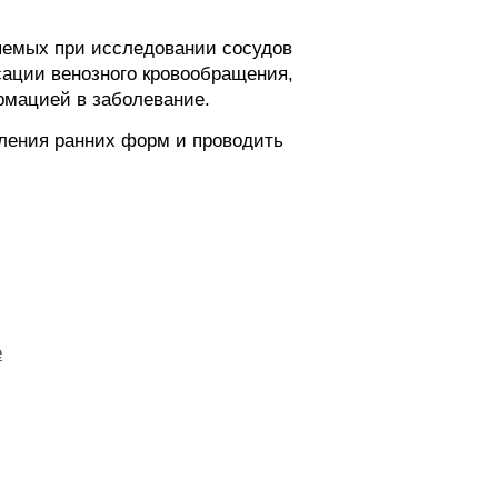
яемых при исследовании сосудов
сации венозного кровообращения,
рмацией в заболевание.
вления ранних форм и проводить
е