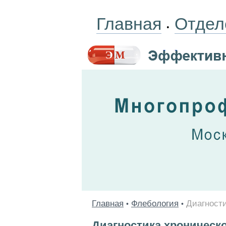
Главная
Отдел
•
Главная
Флебология
Диагности
•
•
Диагностика хроническ