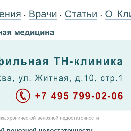
ения
Врачи
Статьи
О Кл
•
•
•
ка хронической венозной недостаточности
ой венозной недостаточности