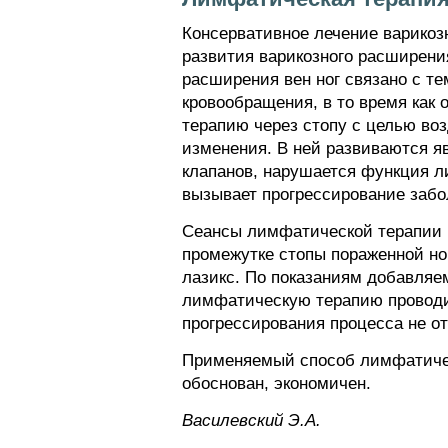
Консервативное лечение варикоз
развития варикозного расширени
расширения вен ног связано с т
кровообращения, в то время ка
терапию через стопу с целью во
изменения. В ней развиваются я
клапанов, нарушается функция л
вызывает прогрессирование забо
Сеансы лимфатической терапии 
промежутке стопы пораженной но
лазикс. По показаниям добавляем
лимфатическую терапию проводим
прогрессирования процесса не о
Применяемый способ лимфатическ
обоснован, экономичен.
Baсилeвcкий Э.A.