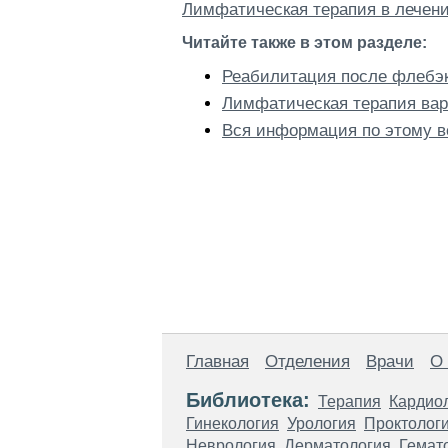
Лимфатическая терапия в лечени
Читайте также в этом разделе:
Реабилитация после флебэ
Лимфатическая терапия вар
Вся информация по этому в
Главная
Отделения
Врачи
О
Библиотека:
Терапия
Кардио
Гинекология
Урология
Проктолог
Неврология
Дерматология
Гемат