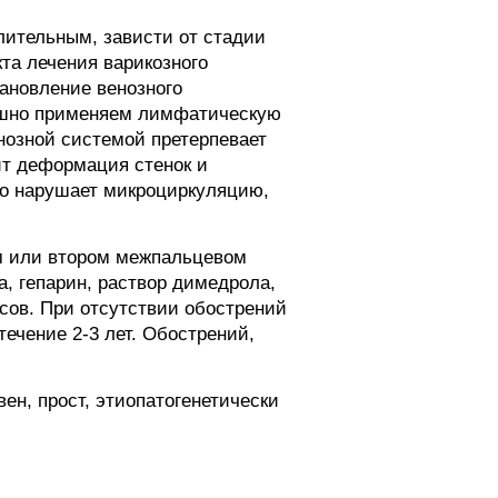
лительным, зависти от стадии
та лечения варикозного
ановление венозного
ешно применяем лимфатическую
нозной системой претерпевает
ит деформация стенок и
ко нарушает микроциркуляцию,
м или втором межпальцевом
, гепарин, раствор димедрола,
нсов. При отсутствии обострений
ечение 2-3 лет. Обострений,
н, прост, этиопатогенетически