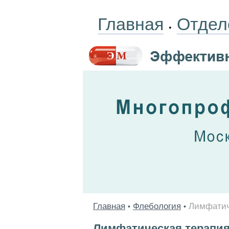
Главная
Отдел
•
Главная
Флебология
Лимфатич
•
•
Лимфатическая терапия