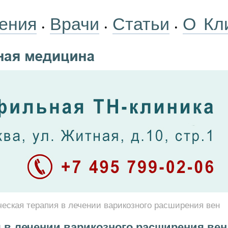
ения
Врачи
Статьи
О Кл
•
•
•
еская терапия в лечении варикозного расширения вен
 в лечении варикозного расширения вен