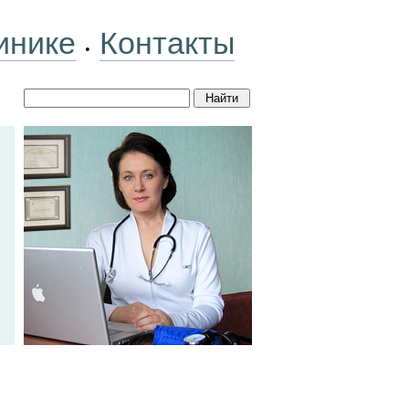
инике
Контакты
•