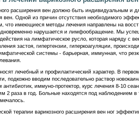
ного расширения вен должно быть индивидуальным и д
я вен. Одной из причин отсутствия необходимого эффек
ем, что имеющиеся методы лечения направлены на восст
к одновременно нарушается и лимфообращение. Мы усп
здействия на лимфатическое русло, которая наряду с ве
вления застоя, гипертензии, гиперкоагуляции, происход
имфатической системы - барьерная, иммунная, что рез
левания.
носят лечебный и профилактический характер. В перво
ги, подкожно вводим последовательно раствор новокаина
 антибиотик, иммуно-протектор, курс лечения 8-10 сеа
 2 раза в год. Больные находятся под наблюдением в т
тмечалось.
ой терапии варикозного расширения вен ног эффективе