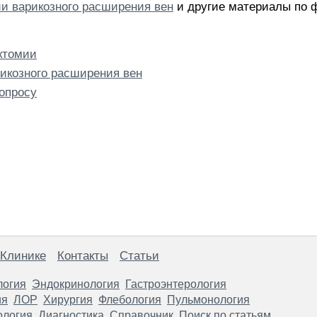
и варикозного расширения вен
и другие материалы по 
ктомии
икозного расширения вен
опросу
 Клинике
Контакты
Статьи
логия
Эндокринология
Гастроэнтерология
ия
ЛОР
Хирургия
Флебология
Пульмонология
ология
Диагностика
Справочник
Поиск по статьям