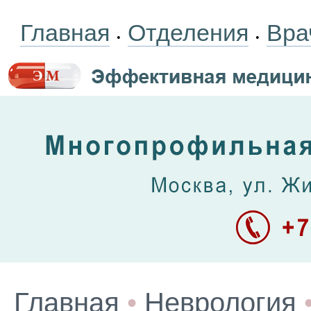
Главная
Отделения
Вра
•
•
Главная
•
Неврология