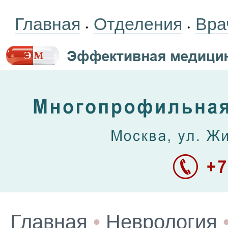
Главная
Отделения
Вра
•
•
Главная
•
Неврология