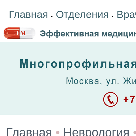
Главная
Отделения
Вра
•
•
Главная
•
Неврология