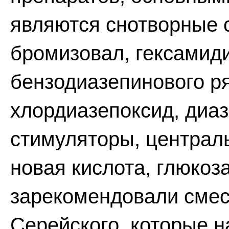
являются снотворные 
бромизовал, гексамид
бензодиазепинового р
хлордиазепоксид, диаз
стимуляторы, централ
новая кислота, глюкоз
зарекомендовали смеси
Серейского, которые 