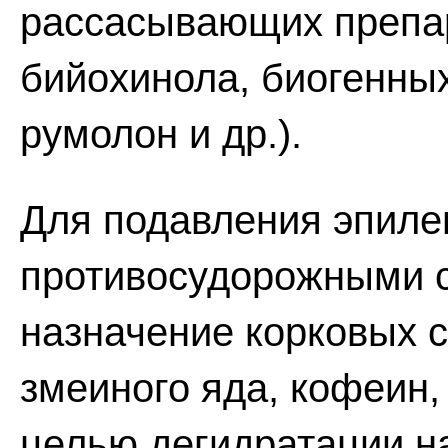
рассасывающих препар
бийохинола, биогенных
румолон и др.).
Для подавления эпилеп
противосудорожными с
назначение корковых 
змеиного яда, кофеин,
целью дегидратации н