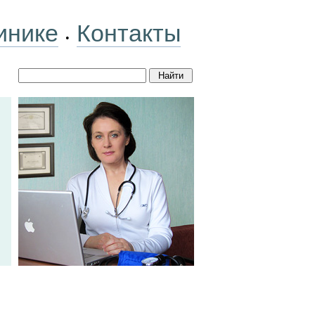
инике
Контакты
•