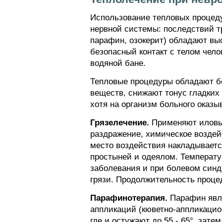
Использование тепловых процеду
нервной системы: последствий тр
парафин, озокерит) обладают вы
безопасный контакт с телом чело
водяной бане.
Тепловые процедуры обладают б
веществ, снижают тонус гладких
хотя на организм больного оказ
Грязелечение.
Применяют иловые
раздражение, химическое воздейс
место воздействия накладывается
простыней и одеялом. Температур
заболевания и при болевом синдр
грязи. Продолжительность процед
Парафинотерапия.
Парафин явля
аппликаций (кюветно-аппликацио
где и остужают до 55 - 65°, зат