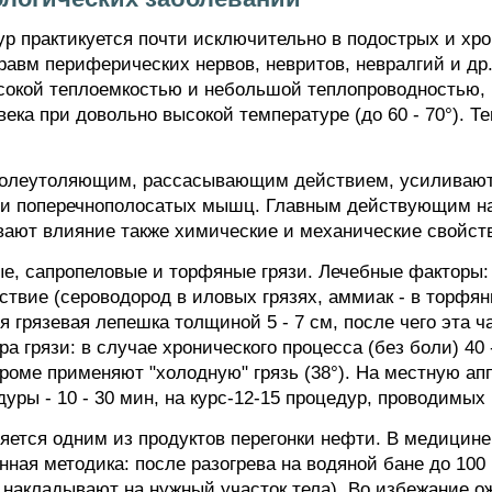
р практикуется почти исключительно в подострых и хр
авм периферических нервов, невритов, невралгий и др.
сокой теплоемкостью и небольшой теплопроводностью, 
века при довольно высокой температуре (до 60 - 70°). 
олеутоляющим, рассасывающим действием, усиливают 
 и поперечнополосатых мышц. Главным действующим на
ывают влияние также химические и механические свойст
, сапропеловые и торфяные грязи. Лечебные факторы: 
твие (сероводород в иловых грязях, аммиак - в торфян
 грязевая лепешка толщиной 5 - 7 см, после чего эта ч
а грязи: в случае хронического процесса (без боли) 40 
оме применяют "холодную" грязь (38°). На местную апп
уры - 10 - 30 мин, на курс-12-15 процедур, проводимых 
ется одним из продуктов перегонки нефти. В медицине
нная методика: после разогрева на водяной бане до 100
ем накладывают на нужный участок тела). Во избежание о