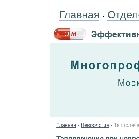
Главная
Отдел
•
Главная
Неврология
Теплолече
•
•
Теплолечение при невр