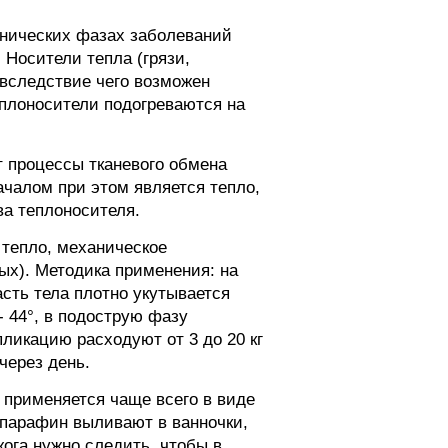
онических фазах заболеваний
 Носители тепла (грязи,
вследствие чего возможен
Теплоносители подогреваются на
процессы тканевого обмена
чалом при этом является тепло,
ва теплоносителя.
тепло, механическое
ых). Методика применения: на
асть тела плотно укутывается
- 44°, в подострую фазу
ликацию расходуют от 3 до 20 кг
через день.
 применяется чаще всего в виде
 парафин выливают в ванночки,
жога нужно следить, чтобы в