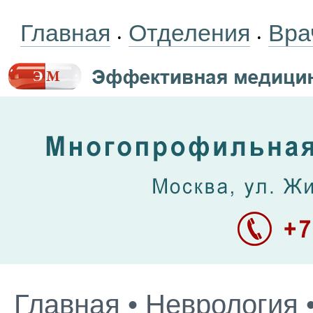
Главная
Отделения
Вра
•
•
Главная
•
Неврология