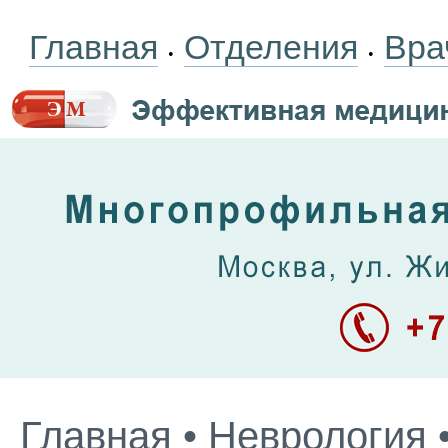
Главная
Отделения
Вра
•
•
Главная
•
Неврология