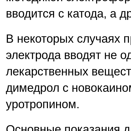
вводится с катода, а др
В некоторых случаях п
электрода вводят не о
лекарственных вещест
димедрол с новокаино
уротропином.
Основные показания д