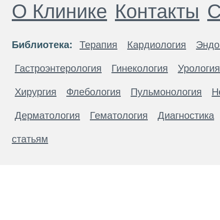
О Клинике
Контакты
С
Библиотека:
Терапия
Кардиология
Эндо
Гастроэнтерология
Гинекология
Урология
Хирургия
Флебология
Пульмонология
Н
Дерматология
Гематология
Диагностика
статьям
Материалы, размещенные на данной странице
публичной офертой. Посетители сайта не дол
рекомендаций. ООО «ТН-Клиника» не несёт о