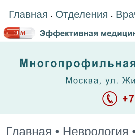
Главная
Отделения
Вра
•
•
Главная
•
Неврология