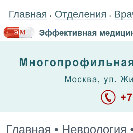
Главная
Отделения
Вра
•
•
Главная
•
Неврология