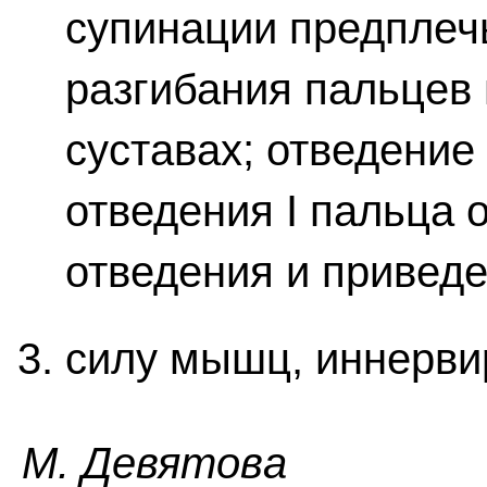
супинации предплечь
разгибания пальцев
суставах; отведение 
отведения I пальца от
отведения и приведе
силу мышц, иннерви
M. Дeвятoвa