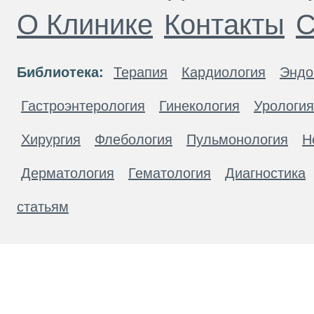
О Клинике
Контакты
С
Библиотека:
Терапия
Кардиология
Эндо
Гастроэнтерология
Гинекология
Урология
Хирургия
Флебология
Пульмонология
Н
Дерматология
Гематология
Диагностика
статьям
Материалы, размещенные на данной странице
публичной офертой. Посетители сайта не дол