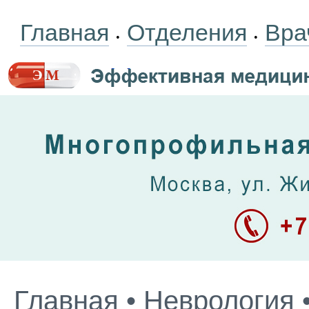
Главная
Отделения
Вра
•
•
Главная
•
Неврология