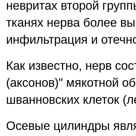
невритах второй груп
тканях нерва более в
инфильтрация и отечно
Как известно, нерв со
(аксонов)" мякотной о
шванновских клеток (л
Осевые цилиндры явл