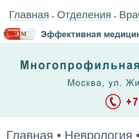
Главная
Отделения
Вра
•
•
Главная
•
Неврология