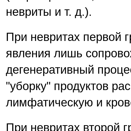
невриты и т. д.).
При невритах первой 
явления лишь сопрово
дегенеративный проце
"уборку" продуктов ра
лимфатическую и кров
При невритах второй 