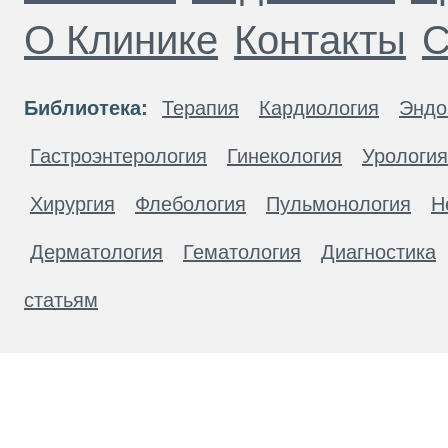
О Клинике
Контакты
С
Библиотека:
Терапия
Кардиология
Эндо
Гастроэнтерология
Гинекология
Урология
Хирургия
Флебология
Пульмонология
Н
Дерматология
Гематология
Диагностика
статьям
Материалы, размещенные на данной странице
публичной офертой. Посетители сайта не дол