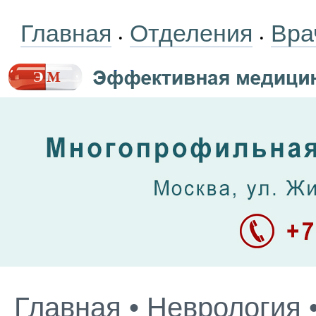
Главная
Отделения
Вра
•
•
Главная
•
Неврология