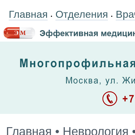
Главная
Отделения
Вра
•
•
Главная
•
Неврология