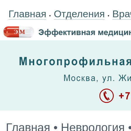
Главная
Отделения
Вра
•
•
Главная
•
Неврология