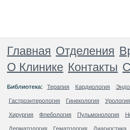
Главная
Отделения
В
О Клинике
Контакты
С
Библиотека:
Терапия
Кардиология
Эндо
Гастроэнтерология
Гинекология
Урология
Хирургия
Флебология
Пульмонология
Н
Дерматология
Гематология
Диагностика