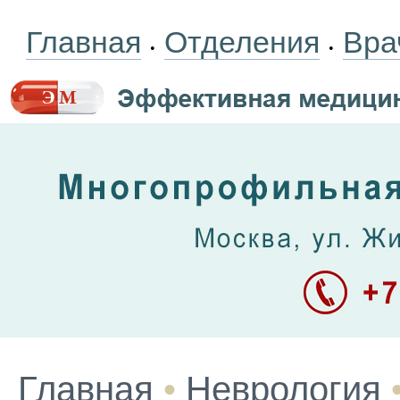
Главная
Отделения
Вра
•
•
Главная
•
Неврология