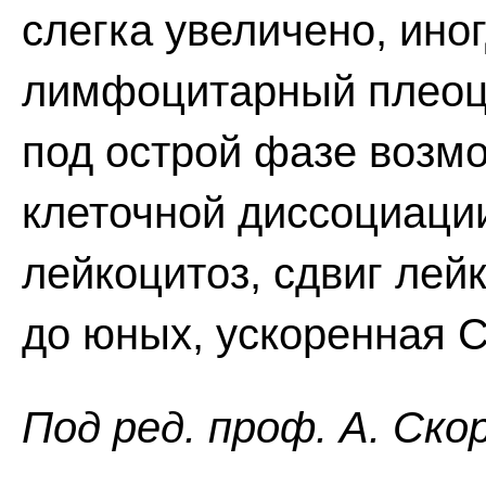
слегка увеличено, ино
лимфоцитарный плеоцит
под острой фазе возм
клеточной диссоциации
лейкоцитоз, сдвиг ле
до юных, ускоренная 
Пoд peд. проф. А. Ско