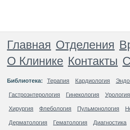
Главная
Отделения
В
О Клинике
Контакты
С
Библиотека:
Терапия
Кардиология
Эндо
Гастроэнтерология
Гинекология
Урология
Хирургия
Флебология
Пульмонология
Н
Дерматология
Гематология
Диагностика