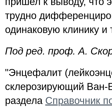
пришел к выводу, что 
трудно дифференцирова
одинаковую клинику и 
Пoд peд. проф. А. Ско
"Энцефалит (лейкоэнц
склерозирующий Ван-Бо
раздела
Справочник п