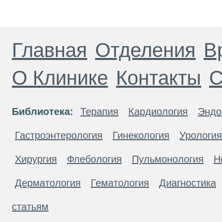
Главная
Отделения
В
О Клинике
Контакты
С
Библиотека:
Терапия
Кардиология
Эндо
Гастроэнтерология
Гинекология
Урология
Хирургия
Флебология
Пульмонология
Н
Дерматология
Гематология
Диагностика
статьям