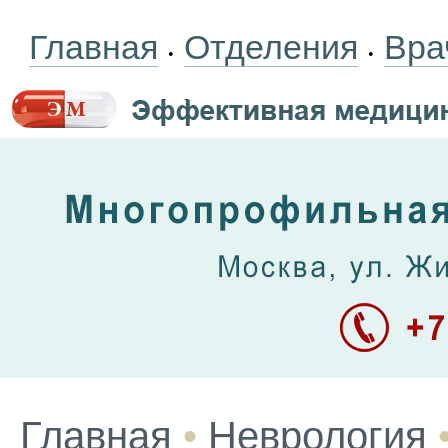
Главная
Отделения
Вра
•
•
Главная
•
Неврология