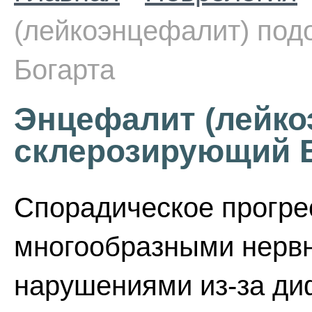
(лейкоэнцефалит) под
Богарта
Энцефалит (лейко
склерозирующий В
Спорадическое прогре
многообразными нерв
нарушениями из-за д