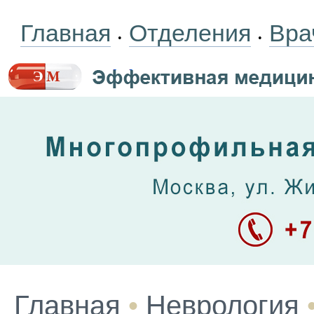
Главная
Отделения
Вра
•
•
Главная
•
Неврология