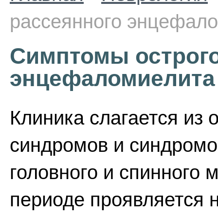
рассеянного энцефал
Симптомы острого
энцефаломиелита
Клиника слагается из
синдромов и синдромо
головного и спинного 
периоде проявляется н