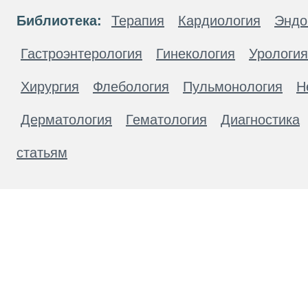
Библиотека:
Терапия
Кардиология
Эндо
Гастроэнтерология
Гинекология
Урология
Хирургия
Флебология
Пульмонология
Н
Дерматология
Гематология
Диагностика
статьям
Материалы, размещенные на данной странице
публичной офертой. Посетители сайта не дол
рекомендаций. ООО «ТН-Клиника» не несёт о
возникшие в результате использования инфо