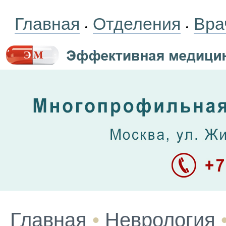
Главная
Отделения
Вра
•
•
Главная
•
Неврология