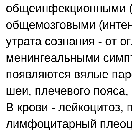
общеинфекционными (оз
общемозговыми (интенс
утрата сознания - от о
менингеальными симп
появляются вялые пар
шеи, плечевого пояса,
В крови - лейкоцитоз
лимфоцитарный плеоци