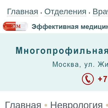
Главная
Отделения
Вра
•
•
Главная
•
Неврология