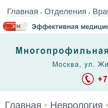
Главная
Отделения
Вра
•
•
Главная
•
Неврология