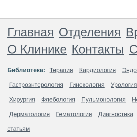
Главная
Отделения
В
О Клинике
Контакты
С
Библиотека:
Терапия
Кардиология
Эндо
Гастроэнтерология
Гинекология
Урология
Хирургия
Флебология
Пульмонология
Н
Дерматология
Гематология
Диагностика
статьям