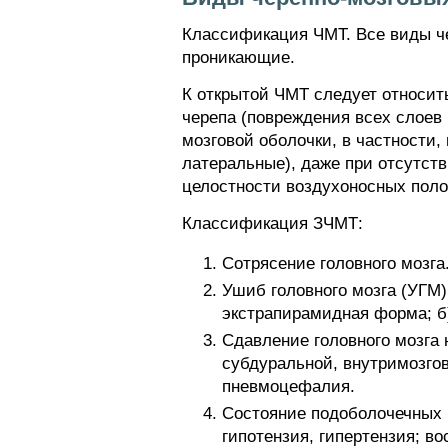
Классификация ЧМТ. Все виды че
проникающие.
К открытой ЧМТ следует относить
черепа (повреждения всех слоев
мозговой оболочки, в частности
латеральные), даже при отсутст
целостности воздухоносных поло
Классификация ЗЧМТ:
Сотрясение головного мозга
Ушиб головного мозга (УГМ):
экстрапирамидная форма; б
Сдавление головного мозга 
субдуральной, внутримозгов
пневмоцефалия.
Состояние подоболочечных 
гипотензия, гипертензия; в