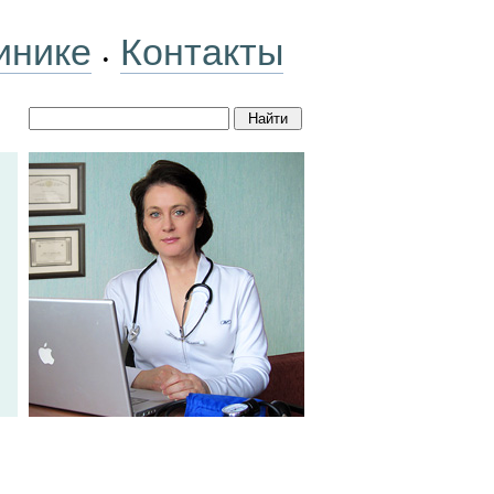
инике
Контакты
•