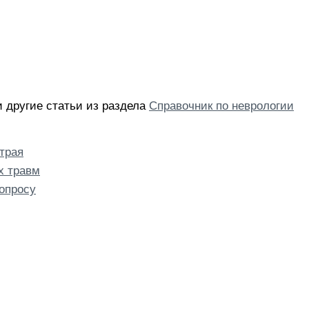
и другие статьи из раздела
Справочник по неврологии
трая
х травм
опросу