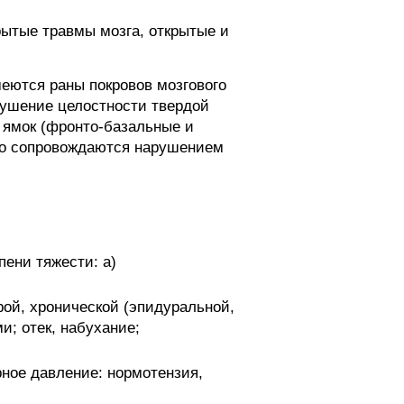
рытые травмы мозга, открытые и
меются раны покровов мозгового
рушение целостности твердой
 ямок (фронто-базальные и
его сопровождаются нарушением
пени тяжести: а)
рой, хронической (эпидуральной,
и; отек, набухание;
ное давление: нормотензия,