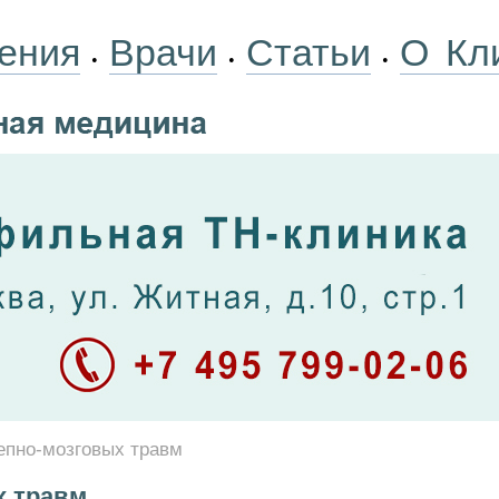
ения
Врачи
Статьи
О Кл
•
•
•
епно-мозговых травм
х травм