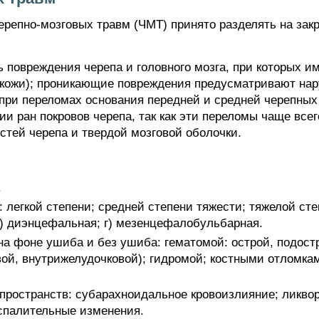
репно-мозговых травм (ЧМТ) принято разделять на зак
 повреждения черепа и головного мозга, при которых и
 кожи); проникающие повреждения предусматривают на
, при переломах основания передней и средней черепных
вии ран покровов черепа, так как эти переломы чаще вс
стей черепа и твердой мозговой оболочки.
.
 легкой степени; средней степени тяжести; тяжелой сте
) диэнцефальная; г) мезенцефалобульбарная.
на фоне ушиба и без ушиба: гематомой: острой, подост
ой, внутрижелудочковой); гидромой; костными отломкам
пространств: субарахноидальное кровоизлияние; ликвор
оспалительные изменения.