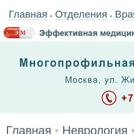
Главная
Отделения
Вра
•
•
Главная
•
Неврология