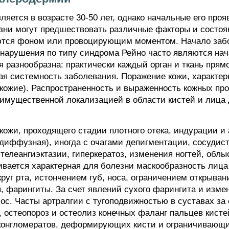
яется в возрасте 30-50 лет, однако начальные его проя
зни могут предшествовать различные факторы и состоя
яются фоном или провоцирующим моментом. Начало заб
е нарушения по типу синдрома Рейно часто являются н
 разнообразна: практически каждый орган и ткань прям
ая системность заболевания. Поражение кожи, характерн
окожие). Распространенность и выраженность кожных пр
имущественной локализацией в области кистей и лица 
кожи, проходящего стадии плотного отека, индурации 
 диффузная), иногда с очагами депигментации, сосуди
телеангиэктазии, гиперкератоз, изменения ногтей, облы
ивается характерная для болезни маскообразность лица
г рта, истончением губ, носа, ограничением открывани
, фарингиты. За счет явлений сухого фарингита и изме
ос. Часты артралгии с тугоподвижностью в суставах за
 остеопороз и остеолиз конечных фаланг пальцев кисте
конгломератов, деформирующих кисти и ограничивающи