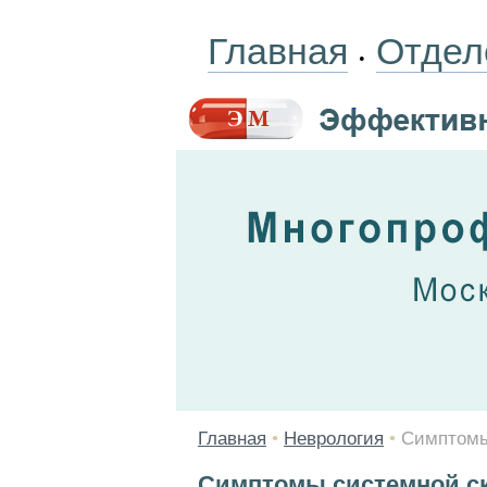
Главная
Отдел
•
Главная
•
Неврология
•
Симптомы
Симптомы системной с