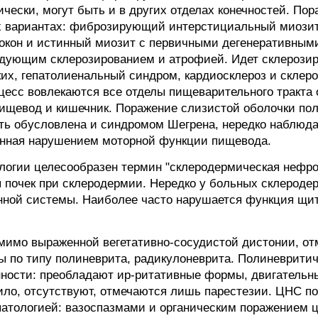
чески, могут быть и в других отделах конечностей. По
ых вариантах: фиброзирующий интерстициальный миози
окон и истинный миозит с первичными дегенеративным
дующим склерозированием и атрофией. Идет склерозир
ких, гепатолиенальный синдром, кардиосклероз и склер
цесс вовлекаются все отделы пищеварительного тракта 
ищевод и кишечник. Поражение слизистой оболочки пол
быть обусловлена и синдромом Шегрена, нередко наблюд
енная нарушением моторной функции пищевода.
логии целесообразен термин "склеродермическая нефр
 почек при склеродермии. Нередко у больных склероде
нной системы. Наиболее часто нарушается функция щи
мимо выраженной вегетативно-сосудистой дистонии, от
 по типу полиневрита, радикулоневрита. Полиневрити
ности: преобладают ир-ритативные формы, двигательн
ило, отсутствуют, отмечаются лишь парестезии. ЦНС по
 патологией: вазоспазмами и органическим поражением 