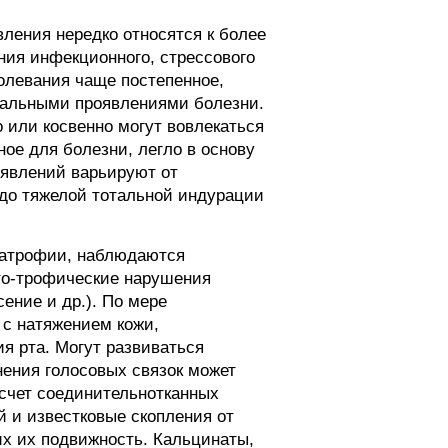
вления нередко относятся к более
ния инфекционного, стрессового
олевания чаще постепенное,
ачальными проявлениями болезни.
о или косвенно могут вовлекаться
ое для болезни, легло в основу
оявлений варьируют от
до тяжелой тотальной индурации
и атрофии, наблюдаются
сто-трофические нарушения
сение и др.). По мере
 с натяжением кожи,
я рта. Могут развиваться
нения голосовых связок может
 счет соединительнотканных
й и известковые скопления от
х их подвижность. Кальцинаты,