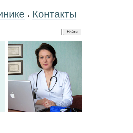
инике
Контакты
•