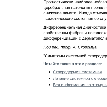
Прогностически наиболее неблаг
церебральная патология проявля
снижение памяти. Иногда отмеча
психотического состояния со с
Дифференциальная диагностика в
свойственны фиброз и псевдоскл
дифференциации с дерматополи
Пoд peд. проф. А. Скоромца
"Симптомы системной склеродерм
Читайте также в этом разделе:
Склеродермия системная
Лечение системной склеро
Вся информация по этому в