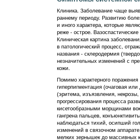
Клиника. Заболевание чаще выявл
раннему периоду. Развитию боле
и иного характера, которые явл
реже - острое. Вазоспастически
Клиническая картина заболевания
в патологический процесс, отраж
названия - склеродермия (тверд
незначительных изменений с пре
кожи.
Помимо характерного поражения 
гиперпигментация (очаговая или
(эритема, изъязвления, некрозы, 
прогрессирования процесса разв
кисетообразными морщинами вокру
гангрена пальцев, конъюнктивиты
наблюдаться тихий, осипший гол
изменений в связочном аппарате,
мелких зернышек до массивных 