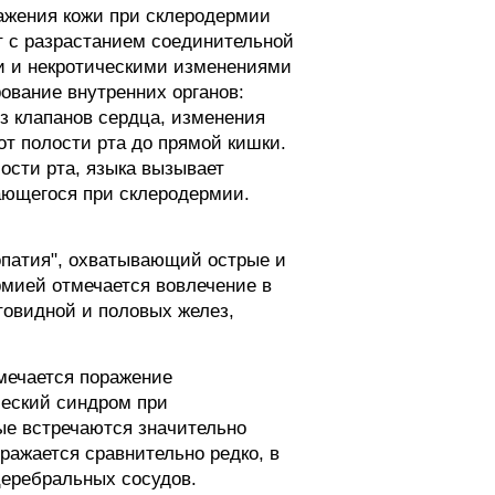
ражения кожи при склеродермии
т с разрастанием соединительной
и и некротическими изменениями
ование внутренних органов:
оз клапанов сердца, изменения
от полости рта до прямой кишки.
ости рта, языка вызывает
ающегося при склеродермии.
опатия", охватывающий острые и
рмией отмечается вовлечение в
товидной и половых желез,
мечается поражение
ческий синдром при
ые встречаются значительно
ражается сравнительно редко, в
церебральных сосудов.