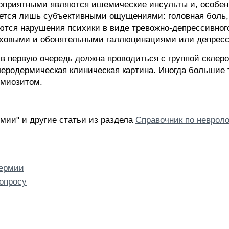
оприятными являются ишемические инсульты и, особенн
ется лишь субъективными ощущениями: головная боль, 
ются нарушения психики в виде тревожно-депрессивного
луховыми и обонятельными галлюцинациями или депресс
 первую очередь должна проводиться с группой склеро
еродермическая клиническая картина. Иногда большие 
миозитом.
ии" и другие статьи из раздела
Справочник по неврол
дермии
опросу