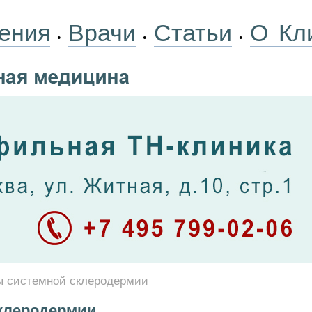
ения
Врачи
Статьи
О Кл
•
•
•
 системной склеродермии
клеродермии