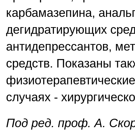
карбамазепина, анальг
дегидратирующих сред
антидепрессантов, ме
средств. Показаны та
физиотерапевтические
случаях - хирургическ
Пoд peд. проф. А. Ско