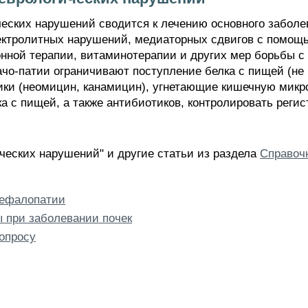
ческих нарушений сводится к лечению основного забол
ектролитных нарушений, медиаторных сдвигов с помощ
онной терапии, витаминотерапии и других мер борьбы с
о-патии ограничивают поступление белка с пищей (не б
ики (неомицин, канамицин), угнетающие кишечную микро
а с пищей, а также антибиотиков, контролировать регис
ических нарушений" и другие статьи из раздела
Справочн
цефалопатии
 при заболевании почек
опросу