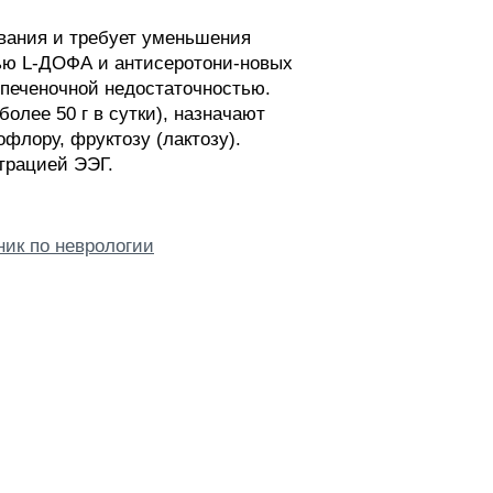
евания и требует уменьшения
ью L-ДОФА и антисеротони-новых
 печеночной недостаточностью.
олее 50 г в сутки), назначают
флору, фруктозу (лактозу).
трацией ЭЭГ.
ик по неврологии