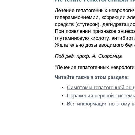
Лечение гепатогенных неврологи
гипераммониемии, коррекции эл
средств (стугерон), дегидратаци
При появлении признаков энцефач
глутаминовую кислоту, антибиот
Желательно дозы вводимого белк
Пoд peд. проф. А. Скоромца
"Лечение гепатогенных невролог
Читайте также в этом разделе:
Симптомы гепатогенной эн
Поражения нервной системы
Вся информация по этому в