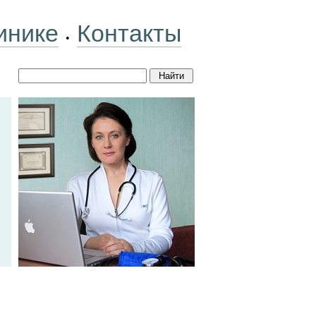
инике
Контакты
•