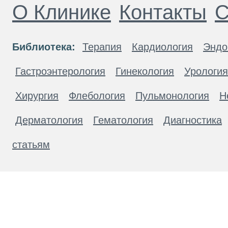
О Клинике
Контакты
С
Библиотека:
Терапия
Кардиология
Эндо
Гастроэнтерология
Гинекология
Урология
Хирургия
Флебология
Пульмонология
Н
Дерматология
Гематология
Диагностика
статьям
Материалы, размещенные на данной странице
публичной офертой. Посетители сайта не дол
рекомендаций. ООО «ТН-Клиника» не несёт о