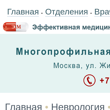
Главная
Отделения
Вра
•
•
Главная
•
Неврология