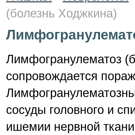
(болезнь Ходжкина)
Лимфогранулемато
Лимфогранулематоз (б
сопровождается пораж
Лимфогранулематозные
сосуды головного и спи
ишемии нервной ткани