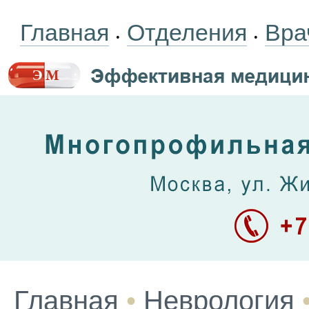
Главная
Отделения
Вра
•
•
Главная
•
Неврология