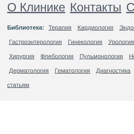
О Клинике
Контакты
С
Библиотека:
Терапия
Кардиология
Эндо
Гастроэнтерология
Гинекология
Урология
Хирургия
Флебология
Пульмонология
Н
Дерматология
Гематология
Диагностика
статьям
Материалы, размещенные на данной странице
публичной офертой. Посетители сайта не дол
рекомендаций. ООО «ТН-Клиника» не несёт о