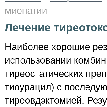
миопатии
Лечение тиреоток
Наиболее хорошие рез
использовании комбин
тиреостатических преп
тиоурацил) с последу
тиреовдэктомией. Резу