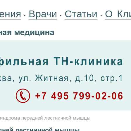
ения
Врачи
Статьи
О Кл
•
•
•
синдрома передней лестничной мышцы
едней лестничной мышцы