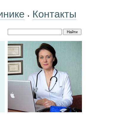
инике
Контакты
•