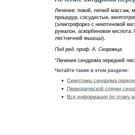
Лечение: покой, легкий массаж, 
процедур, сосудистые, вегетотр
(электрофорез с никотиновой ки
румалон, аскорбиновая кислота.
лестничной мышцы).
Пoд peд. проф. А. Скоромца
"Лечение синдрома передней лес
Читайте также в этом разделе:
Симптомы синдрома перед
Периодической спячки синд
Вся информация по этому в