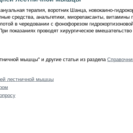
мануальная терапия, воротник Шанца, новокаино-гидрок
опные средства, анальгетики, миорелаксанты, витамины 
слотой в чередовании с фонофорезом гидрокортизоново
 При показаниях проводят хирургическое вмешательство
тничной мышцы" и другие статьи из раздела
Справочни
ней лестничной мышцы
ром
опросу