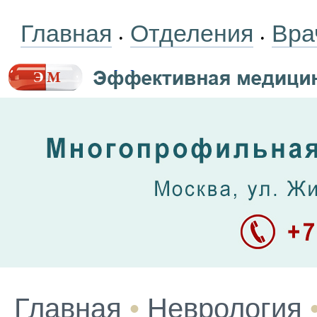
Главная
Отделения
Вра
•
•
Главная
•
Неврология