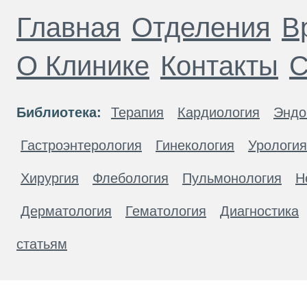
Главная
Отделения
В
О Клинике
Контакты
С
Библиотека:
Терапия
Кардиология
Эндо
Гастроэнтерология
Гинекология
Урология
Хирургия
Флебология
Пульмонология
Н
Дерматология
Гематология
Диагностика
статьям