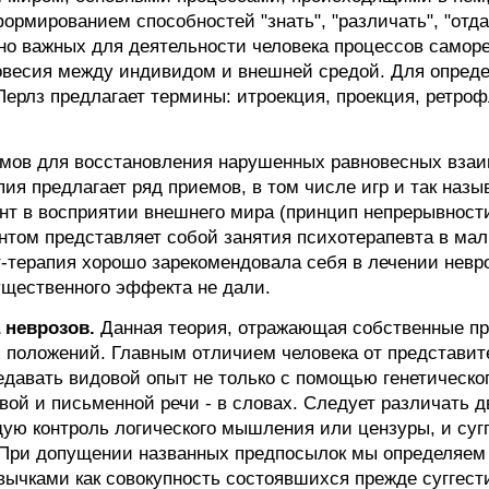
мированием способностей "знать", "различать", "отдава
но важных для деятельности человека процессов самор
овесия между индивидом и внешней средой. Для опред
Перлз предлагает термины: итроекция, проекция, ретро
иемов для восстановления нарушенных равновесных вз
ия предлагает ряд приемов, в том числе игр и так наз
нт в восприятии внешнего мира (принцип непрерывности
ентом представляет собой занятия психотерапевта в мал
т-терапия хорошо зарекомендовала себя в лечении невр
щественного эффекта не дали.
 неврозов.
Данная теория, отражающая собственные пре
 положений. Главным отличием человека от представит
едавать видовой опыт не только с помощью генетическог
ой и письменной речи - в словах. Следует различать д
ю контроль логического мышления или цензуры, и сугг
 При допущении названных предпосылок мы определяем 
вычками как совокупность состоявшихся прежде суггест