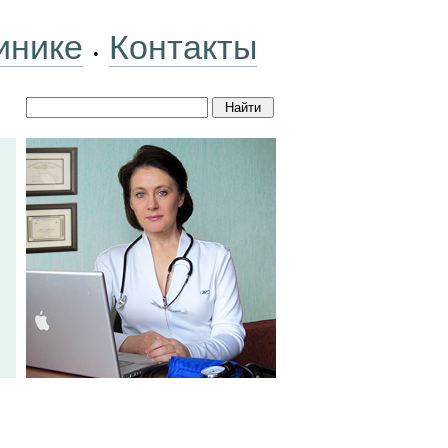
инике
Контакты
•