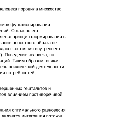
человека породила множество
измов функционирования
ний. Согласно его
ляется принцип формирования в
ание целостного образа не
дают состояния внутреннего
). Поведение человека, по
ций. Таким образом, всякая
цель психической деятельности
ния потребностей,
вершенных гештальтов и
 под влиянием противоречивой
жания оптимального равновесия
является интеграция потоков