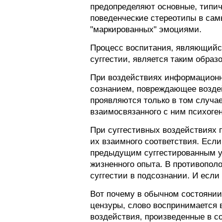
предопределяют основные, типич
поведенческие стереотипы в сам
"маркированных" эмоциями.
Процесс воспитания, являющийся
суггестии, является таким обра
При воздействиях информационн
сознанием, повреждающее возде
проявляются только в том случа
взаимосвязанного с ним психоген
При суггестивных воздействиях 
их взаимного соответствия. Есл
предыдущим суггестированным ус
жизненного опыта. В противопол
суггестии в подсознании. И если
Вот почему в обычном состоянии
цензуры, слово воспринимается в
воздействия, произведенные в с