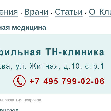
ения
Врачи
Статьи
О Кл
•
•
•
ы развития неврозов
врозов