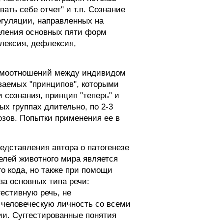
ть себе отчет" и т.п. Сознание
егуляции, направленных на
еления основных пяти форм
флексия, дефлексия,
аимоотношений между индивидом
ываемых "принципов", которыми
 сознания, принцип "теперь" и
ых группах длительно, по 2-3
озов. Попытки применения ее в
дставления автора о патогенезе
елей животного мира является
о кода, но также при помощи
ва основных типа речи:
естивную речь, не
человеческую личность со всеми
ии. Суггестированные понятия