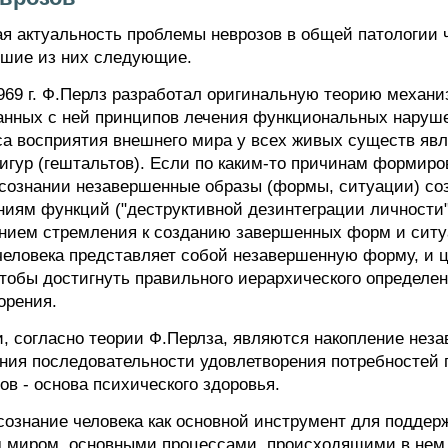
ая актуальность проблемы неврозов в общей патологии 
йшие из них следующие.
969 г. Ф.Перлз разработал оригинальную теорию механ
анных с ней принципов лечения функциональных наруше
а восприятия внешнего мира у всех живых существ яв
гур (гештальтов). Если по каким-то причинам формиров
сознании незавершенные образы (формы, ситуации) соз
ниям функций ("деструктивной дезинтеграции личности"
нием стремления к созданию завершенных форм и ситуа
человека представляет собой незавершенную форму, и 
чтобы достигнуть правильного иерархического определе
орения.
 согласно теории Ф.Перлза, являются накопление неза
ния последовательности удовлетворения потребностей
в - основа психического здоровья.
сознание человека как основной инструмент для поддер
миром, основными процессами, происходящими в нем, 