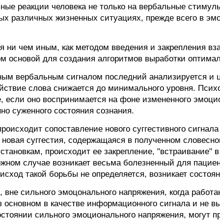
ные реакции человека не только на вербальные стимулы
ых различных жизненных ситуациях, прежде всего в эм
 ни чем иным, как методом введения и закрепления в
зом основой для создания алгоритмов выработки оптима
ым вербальным сигналом последний анализируется и 
йствие слова снижается до минимального уровня. Пси
е, если оно воспринимается на фоне измененного эмоци
но суженного состояния сознания.
происходит сопоставление нового суггестивного сигнал
и новая суггестия, содержащаяся в полученном словесно
тановкам, происходит ее закрепление, "встраивание" 
ожном случае возникает весьма болезненный для пациен
 исход такой борьбы не определяется, возникает состоян
, вне сильного эмоцонального напряжения, когда работ
 основном в качестве информационного сигнала и не вы
остоянии сильного эмоционального напряжения, могут 