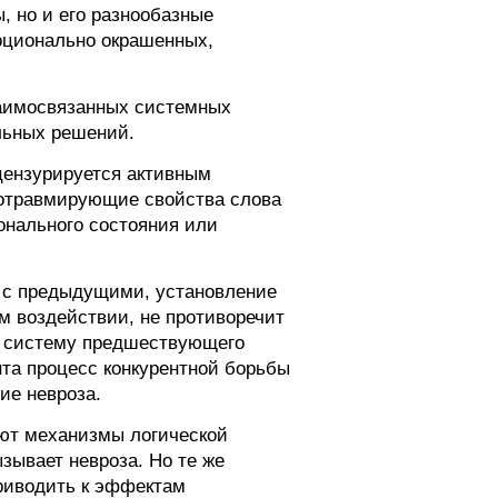
, но и его разнообазные
оционально окрашенных,
заимосвязанных системных
льных решений.
цензурируется активным
хотравмирующие свойства слова
онального состояния или
а с предыдущими, установление
м воздействии, не противоречит
в систему предшествующего
та процесс конкурентной борьбы
ие невроза.
ают механизмы логической
зывает невроза. Но те же
приводить к эффектам