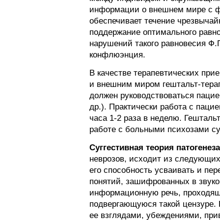
информации о внешнем мире с фор
обеспечивает течение чрезвычай
поддержание оптимального равн
нарушений такого равновесия Ф.
конфлюэнция.
В качестве терапевтических пр
и внешним миром гештальт-терап
должен руководствоваться пацие
др.). Практически работа с паци
часа 1-2 раза в неделю. Гешталь
работе с больными психозами су
Суггестивная теория патогенеза
неврозов, исходит из следующих
его способность усваивать и пер
понятий, зашифрованных в звуков
информационную речь, проходящу
подвергающуюся такой цензуре.
ее взглядами, убеждениями, при