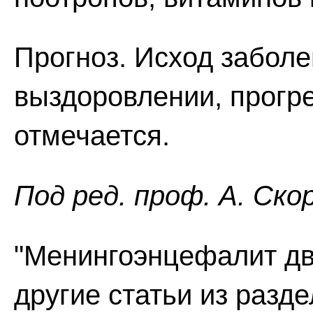
Прогноз. Исход заболе
выздоровлении, прогр
отмечается.
Пoд peд. проф. А. Ско
"Менингоэнцефалит дв
другие статьи из разд