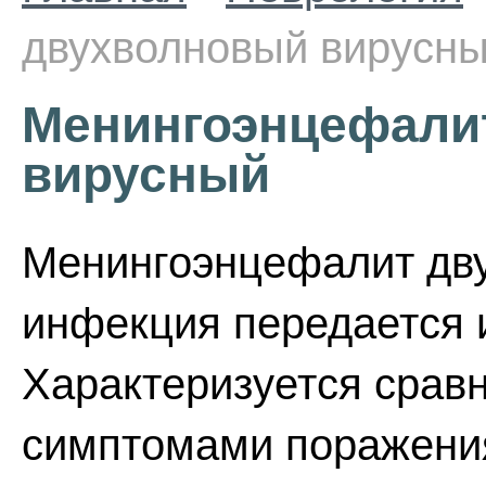
двухволновый вирусн
Менингоэнцефали
вирусный
Менингоэнцефалит дву
инфекция передается
Характеризуется срав
симптомами поражения