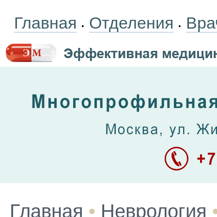
Главная
Отделения
Вра
•
•
Главная
•
Неврология