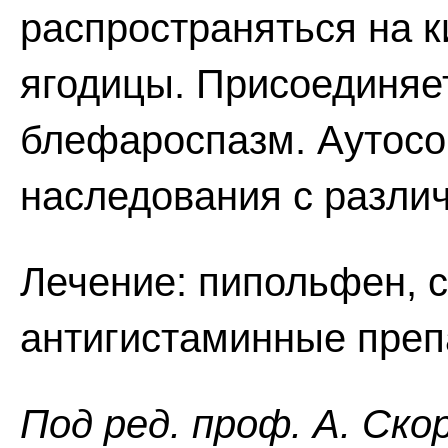
распространяться на ки
ягодицы. Присоединяет
блефароспазм. Аутос
наследования с разли
Лечение: пипольфен, с
антигистаминные преп
Пoд peд. проф. А. Ско