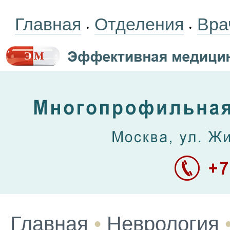
Главная
Отделения
Вра
•
•
Главная
•
Неврология