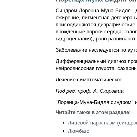
Синдром Лоренца-Муна-Бидля - 
ожирение, пигментная дегенераци
присоединяются дизрафические п
врожденные пороки сердца, голо
гидроцефалия), рано развиваются
Заболевание наследуется по аут
Дифференциальный диагноз прово
нейросенсорная глухота, сахарны
Лечение симптоматическое.
Пoд peд. проф. А. Скоромца
"Лоренца-Муна-Бидля синдром" и
Читайте также в этом разделе:
Лицевой параспазм (синдр
Люмбаго