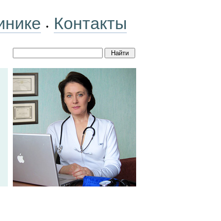
инике
Контакты
•