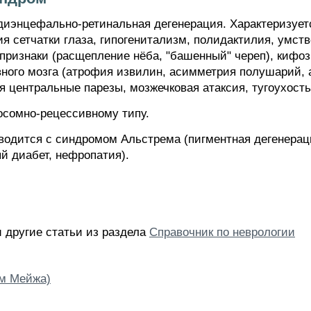
диэнцефально-ретинальная дегенерация. Характеризует
я сетчатки глаза, гипогенитализм, полидактилия, умств
ризнаки (расщепление нёба, "башенный" череп), кифоз
вного мозга (атрофия извилин, асимметрия полушарий, а
 центральные парезы, мозжечковая атаксия, тугоухость
осомно-рецессивному типу.
дится с синдромом Альстрема (пигментная дегенераци
й диабет, нефропатия).
 другие статьи из раздела
Справочник по неврологии
ом Мейжа)