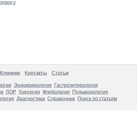
опросу
 Клинике
Контакты
Статьи
логия
Эндокринология
Гастроэнтерология
ия
ЛОР
Хирургия
Флебология
Пульмонология
ология
Диагностика
Справочник
Поиск по статьям
анице, носят информационный характер и не являются публичной
х рекомендаций. ООО «ТН-Клиника» не несёт ответственности за в
 информации, размещенной на данной странице.