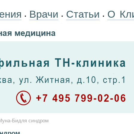
ения
Врачи
Статьи
О Кл
•
•
•
Муна-Бидля синдром
индром