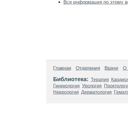
Вся информация по этому в
Главная
Отделения
Врачи
О
Библиотека:
Терапия
Кардио
Гинекология
Урология
Проктолог
Неврология
Дерматология
Гемат
Материалы, размещенные на данной стр
использовать их в качестве медицински
возникшие в результате использования