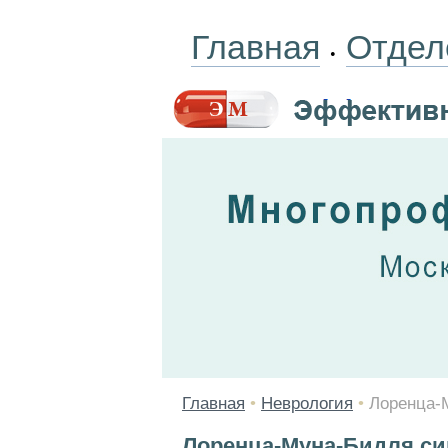
Главная
Отдел
•
Главная
•
Неврология
•
Лоренца-
Лоренца-Муна-Бидля с