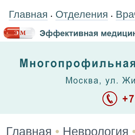
Главная
Отделения
Вра
•
•
Главная
•
Неврология