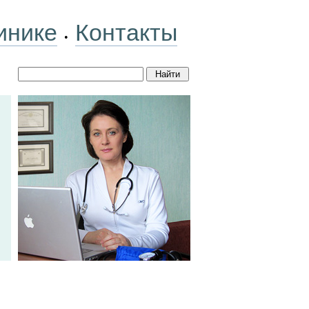
инике
Контакты
•