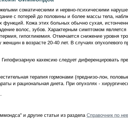
яжелыми соматическими и нервно-психическими нарушен
дание с потерей до половины и более массы тела, набл
ых функций. Кожа этих больных обычно сухая, истончен
дение волос, зубов. Характерным симптомом является 
отермия, гипогликемия. Отмечается снижение уровня тр
 женщин в возрасте 20-40 лет. В случаях опухолевого 
 Гипофизарную кахексию следует диференцировать преж
естительная терапия гормонами (преднизо-лон, половы
аты и рациональная диета. При опухолях - хирургическ
.
ммондса" и другие статьи из раздела
Справочник по не