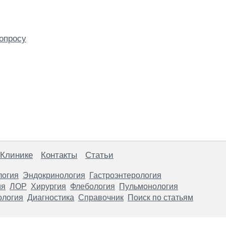
опросу
 Клинике
Контакты
Статьи
логия
Эндокринология
Гастроэнтерология
ия
ЛОР
Хирургия
Флебология
Пульмонология
ология
Диагностика
Справочник
Поиск по статьям