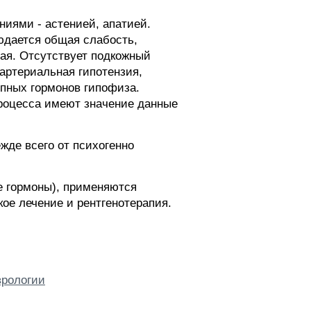
иями - астенией, апатией.
юдается общая слабость,
ная. Отсутствует подкожный
артериальная гипотензия,
опных гормонов гипофиза.
процесса имеют значение данные
де всего от психогенно
е гормоны), применяются
ое лечение и рентгенотерапия.
врологии