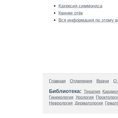
Кахексия симмондса
Квинке отёк
Вся информация по этому в
Главная
Отделения
Врачи
О
Библиотека:
Терапия
Кардио
Гинекология
Урология
Проктолог
Неврология
Дерматология
Гемат