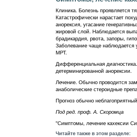
Клиника. Болезнь проявляется т
Катастрофически нарастает поху
анорексия, угасание генеративн
жировой слой. Наблюдается выпа
брадикардия, рвота, запоры, гип
Заболевание чаще наблюдается у
МРТ.
Дифференциальная диагностика.
детерминированной анорексии.
Лечение. Обычно проводится зам
анаболические стероидные препар
Прогноз обычно неблагоприятный
Пoд peд. проф. А. Скоромца
"Симптомы, лечение кахексии Си
Читайте также в этом разделе: