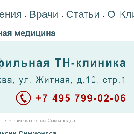
ения
Врачи
Статьи
О Кл
•
•
•
, лечение кахексии Симмондса
ексии Симмондса