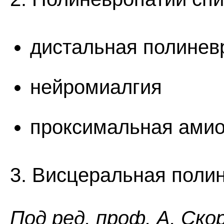
дистальная полинев
нейромиалгия
проксимальная ами
3. Висцеральная поли
Пoд peд. проф. А. Ско