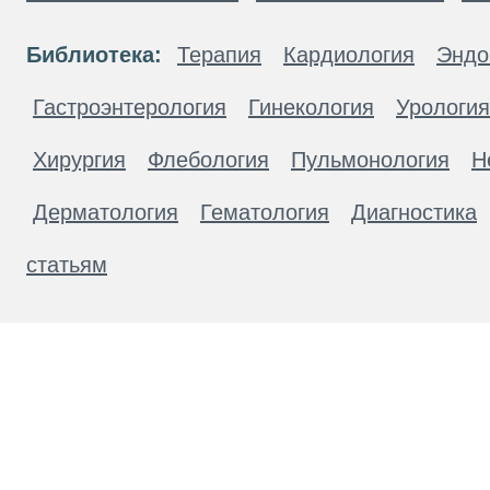
Библиотека:
Терапия
Кардиология
Эндо
Гастроэнтерология
Гинекология
Урология
Хирургия
Флебология
Пульмонология
Н
Дерматология
Гематология
Диагностика
статьям
Материалы, размещенные на данной странице
публичной офертой. Посетители сайта не дол
рекомендаций. ООО «ТН-Клиника» не несёт о
возникшие в результате использования инфо