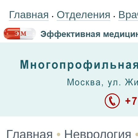
Главная
Отделения
Вра
•
•
Главная
•
Неврология