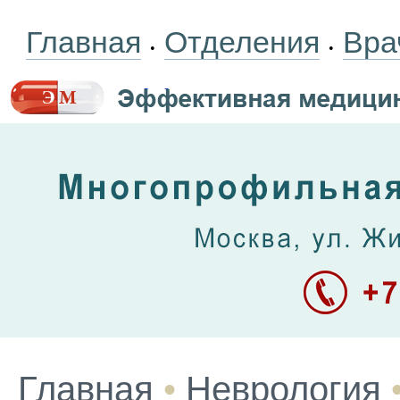
Главная
Отделения
Вра
•
•
Главная
•
Неврология