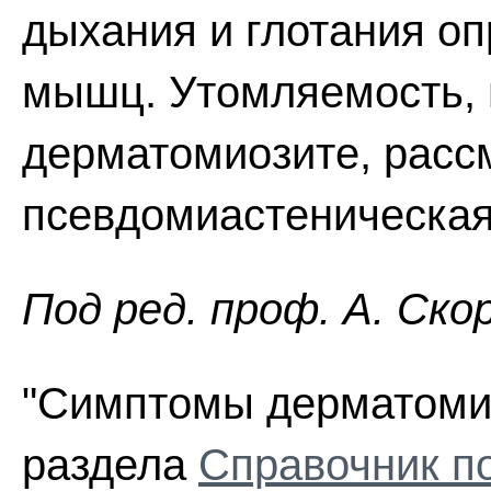
дыхания и глотания о
мышц. Утомляемость,
дерматомиозите, расс
псевдомиастеническая
Пoд peд. проф. А. Ско
"Симптомы дерматомиоз
раздела
Справочник п