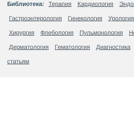
Библиотека:
Терапия
Кардиология
Эндо
Гастроэнтерология
Гинекология
Урология
Хирургия
Флебология
Пульмонология
Н
Дерматология
Гематология
Диагностика
статьям
Материалы, размещенные на данной странице
публичной офертой. Посетители сайта не дол
рекомендаций. ООО «ТН-Клиника» не несёт о
возникшие в результате использования инфо