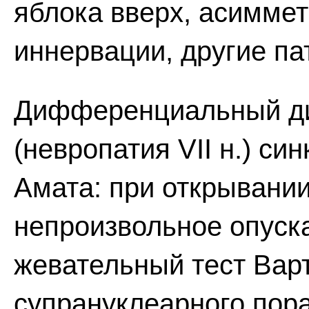
яблока вверх, асиммет
иннервации, другие па
Дифференциальный ди
(невропатия VII н.) си
Амата: при открывани
непроизвольное опуска
жевательный тест Варт
супрануклеарного пора