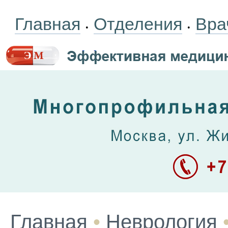
Главная
Отделения
Вра
•
•
Главная
•
Неврология