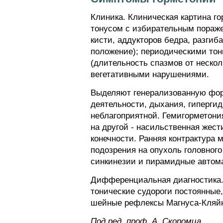
Клиника. Клиническая картина 
тонусом с избирательным пораже
кисти, аддукторов бедра, разгиб
положение); периодическими тон
(длительность спазмов от неско
вегетативными нарушениями.
Выделяют генерализованную форм
деятельности, дыхания, гиперги
неблагоприятной. Гемигорметония
на другой - насильственная жес
конечности. Ранняя контрактура 
подозрения на опухоль головног
синкинезии и пирамидные автом
Дифференциальная диагностика.
тонические судороги постоянные
шейные рефлексы Магнуса-Кляй
Пoд peд. проф. А. Скоромца