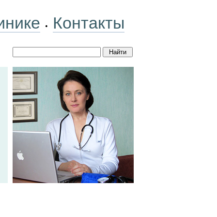
инике
Контакты
•