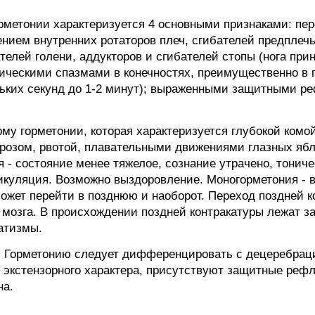
горметонии характеризуется 4 основными признаками:
нием внутренних ротаторов плеч, сгибателей предплечь
ателей голени, аддукторов и сгибателей стопы (нога пр
ическими спазмами в конечностях, преимущественно в 
льких секунд до 1-2 минут); выраженными защитными р
у горметонии, которая характеризуется глубокой комо
дрозом, рвотой, плавательными движениями глазных ябл
 - состояние менее тяжелое, сознание утрачено, тониче
тикуляция. Возможно выздоровление. Моногорметония - 
может перейти в позднюю и наоборот. Переход поздней 
о мозга. В происхождении поздней контракатуры лежат 
атизмы.
 Горметонию следует дифференцировать с децеребраци
, экстензорного характера, присутствуют защитные реф
на.