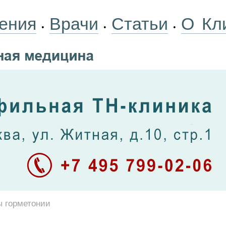
ения
Врачи
Статьи
О Кл
•
•
•
 горметонии