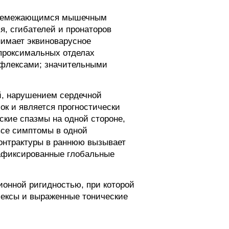
 перемежающимся мышечным
я, сгибателей и пронаторов
инимает эквиноварусное
проксимальных отделах
ефлексами; значительными
й, нарушением сердечной
ок и является прогностически
ские спазмы на одной стороне,
все симптомы в одной
контрактуры в раннюю вызывает
зафиксированные глобальные
онной ригидностью, при которой
лексы и выраженные тонические