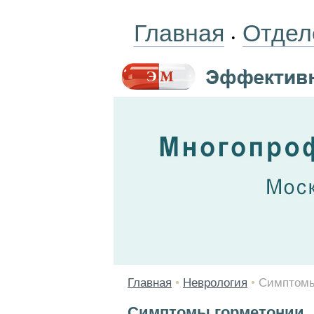
Главная
Отдел
•
Главная
•
Неврология
•
Симптомы
Симптомы горметонии