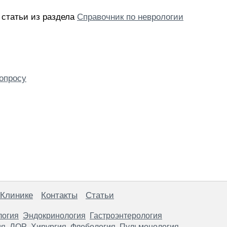
 статьи из раздела
Справочник по неврологии
опросу
 Клинике
Контакты
Статьи
логия
Эндокринология
Гастроэнтерология
ия
ЛОР
Хирургия
Флебология
Пульмонология