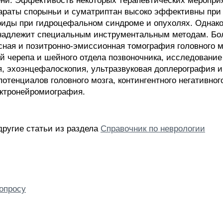
ни. Эффективость некоторых терапевтических меропри
араты спорыньи и суматриптан высоко эффективны при 
коиды при гидроцефальном синдроме и опухолях. Однак
инадлежит специальным инструментальным методам. Б
сная и позитронно-эмиссионная томография головного
й черепа и шейного отдела позвоночника, исследование
, эхоэнцефалоскопия, ультразвуковая доплерография и
отенциалов головного мозга, контингентного негативног
ктронейромиография.
другие статьи из раздела
Справочник по неврологии
опросу