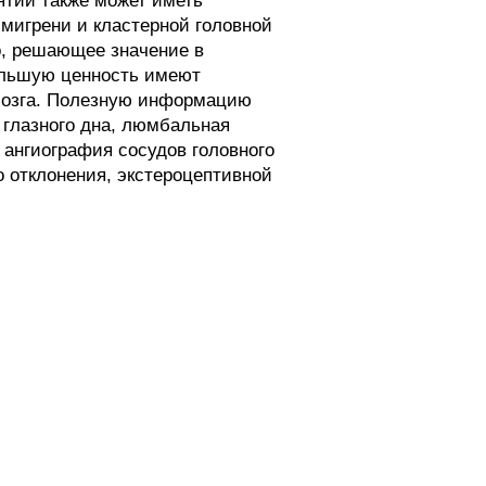
ятий также может иметь
мигрени и кластерной головной
о, решающее значение в
ольшую ценность имеют
 мозга. Полезную информацию
 глазного дна, люмбальная
 ангиография сосудов головного
о отклонения, экстероцептивной