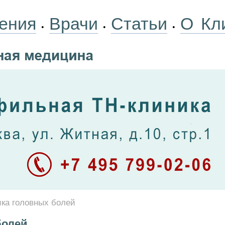
ения
Врачи
Статьи
О Кл
•
•
•
ика головных болей
болей