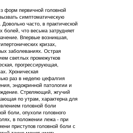
из форм первичной головной
 вызвать симптоматическую
 Довольно часто, в практической
х болей, что весьма затрудняет
начение. Впервые возникшая,
гипертонических кризах,
ных заболеваниях. Острая
ием светлых промежутков
ческая, прогрессирующая,
ах. Хроническая
ько раз в неделю цефалгия
ения, эндокринной патологии и
ождение. Стреляющий, жгучий
кающая по утрам, характерна для
оявлением головной боли
ой боли, опухоли головного
олях, в положении лежа - при
мени приступов головной боли с