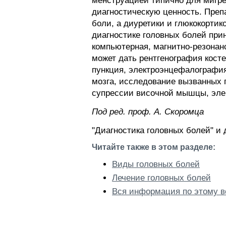
менструацией типично для мигре
диагностическую ценность. Преп
боли, а диуретики и глюкокорти
диагностике головных болей пр
компьютерная, магнитно-резонан
может дать рентгенография косте
пункция, электроэнцефалография
мозга, исследование вызванных п
супрессии височной мышцы, эле
Пoд peд. проф. А. Скоромца
"Диагностика головных болей" и 
Читайте также в этом разделе:
Виды головных болей
Лечение головных болей
Вся информация по этому в