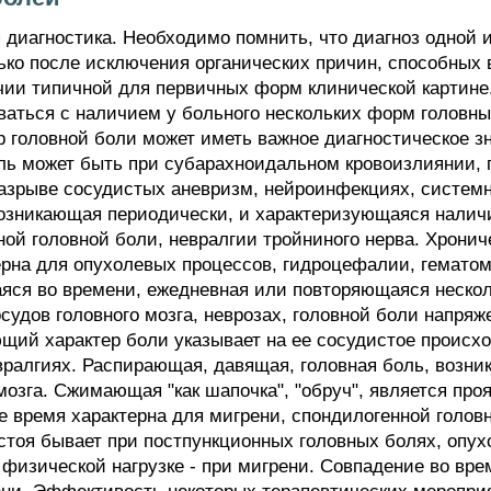
диагностика. Необходимо помнить, что диагноз одной 
ько после исключения органических причин, способных
чии типичной для первичных форм клинической картине.
ваться с наличием у больного нескольких форм головны
р головной боли может иметь важное диагностическое з
оль может быть при субарахноидальном кровоизлиянии, 
азрыве сосудистых аневризм, нейроинфекциях, систем
возникающая периодически, и характеризующаяся налич
ной головной боли, невралгии тройниного нерва. Хрони
рна для опухолевых процессов, гидроцефалии, гематом
яся во времени, ежедневная или повторяющаяся нескол
судов головного мозга, неврозах, головной боли напряж
щий характер боли указывает на ее сосудистое происх
вралгиях. Распирающая, давящая, головная боль, возни
мозга. Сжимающая "как шапочка", "обруч", является пр
 время характерна для мигрени, спондилогенной головн
стоя бывает при постпункционных головных болях, опух
 физической нагрузке - при мигрени. Совпадение во вре