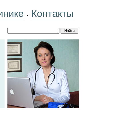
инике
Контакты
•